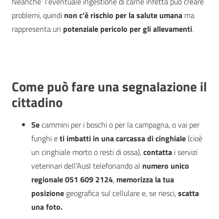
Neanche l’eventuale ingestione di carne infetta può creare
problemi, quindi
non c’è rischio
per la salute umana
ma
rappresenta un
potenziale pericolo per gli allevamenti
.
Come può fare una segnalazione il
cittadino
Se
cammini per i boschi o per la campagna, o vai per
funghi e
ti imbatti in una carcassa di cinghiale
(cioè
un cinghiale morto o resti di ossa),
contatta
i servizi
veterinari dell’Ausl telefonando al
numero unico
regionale 051 609 2124
,
memorizza la tua
posizione
geografica sul cellulare e, se riesci,
scatta
una foto.