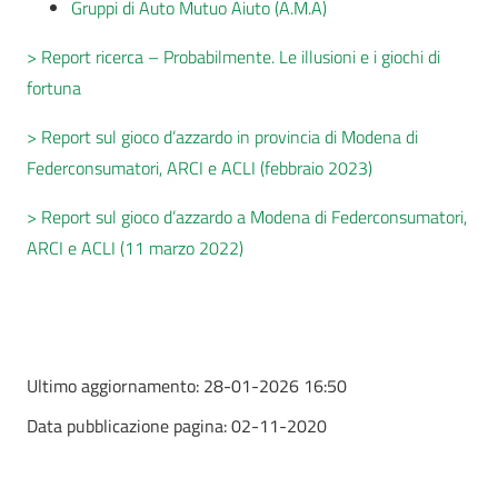
Gruppi di Auto Mutuo Aiuto (A.M.A)
> Report ricerca – Probabilmente. Le illusioni e i giochi di
fortuna
> Report sul gioco d’azzardo in provincia di Modena di
Federconsumatori, ARCI e ACLI (febbraio 2023)
> Report sul gioco d’azzardo a Modena di Federconsumatori,
ARCI e ACLI (11 marzo 2022)
Ultimo aggiornamento:
28-01-2026 16:50
Data pubblicazione pagina:
02-11-2020