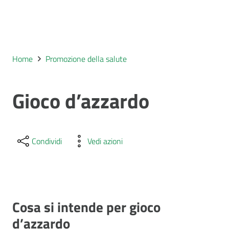
Home
Promozione della salute
Gioco d’azzardo
Condividi
Vedi azioni
Cosa si intende per gioco
d’azzardo