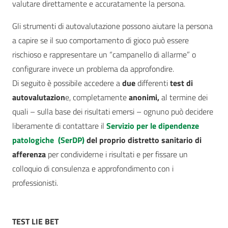
valutare direttamente e accuratamente la persona.
Gli strumenti di autovalutazione possono aiutare la persona
a capire se il suo comportamento di gioco può essere
rischioso e rappresentare un “campanello di allarme” o
configurare invece un problema da approfondire.
Di seguito è possibile accedere a
due
differenti
test
di
autovalutazion
e, completamente
anonimi,
al termine dei
quali – sulla base dei risultati emersi – ognuno può decidere
liberamente di contattare il
Servizio per le dipendenze
patologiche
(SerDP)
del proprio distretto sanitario di
afferenza
per condividerne i risultati e per fissare un
colloquio di consulenza e approfondimento con i
professionisti.
TEST LIE BET