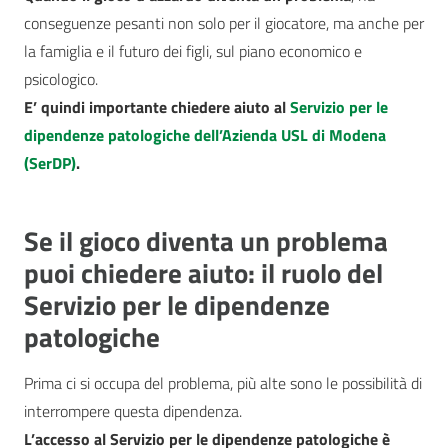
conseguenze pesanti non solo per il giocatore, ma anche per
la famiglia e il futuro dei figli, sul piano economico e
psicologico.
E’ quindi importante chiedere aiuto al
Servizio per le
dipendenze patologiche dell’Azienda USL di Modena
(SerDP)
.
Se il gioco diventa un problema
puoi chiedere aiuto: il ruolo del
Servizio per le dipendenze
patologiche
Prima ci si occupa del problema, più alte sono le possibilità di
interrompere questa dipendenza.
L’accesso al Servizio per le dipendenze patologiche è