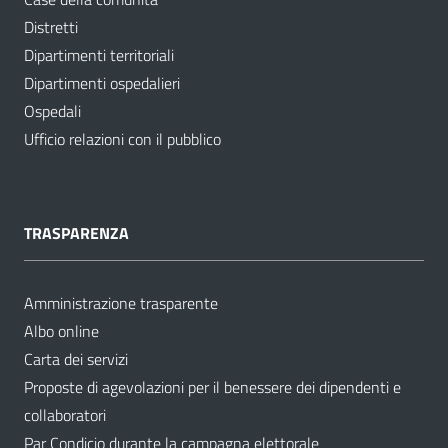
Distretti
Dipartimenti territoriali
Dipartimenti ospedalieri
Ospedali
Ufficio relazioni con il pubblico
TRASPARENZA
Amministrazione trasparente
Albo online
Carta dei servizi
Proposte di agevolazioni per il benessere dei dipendenti e
collaboratori
Par Condicio durante la campagna elettorale