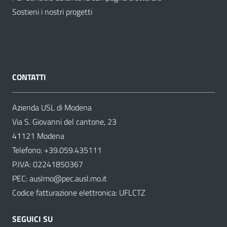
Sostieni i nostri progetti
CONTATTI
Azienda USL di Modena
Via S. Giovanni del cantone, 23
41121 Modena
Telefono:
+39.059.435111
P.IVA: 02241850367
PEC:
auslmo@pec.ausl.mo.it
Codice fatturazione elettronica: UFLCTZ
SEGUICI SU