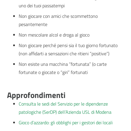
uno dei tuoi passatempi
Non giocare con amici che scommettono
pesantemente
Non mescolare alcol e droga al gioco
Non giocare perché pensi sia il tuo giorno fortunato
(non affidarti a sensazioni che ritieni “positive”)
Non esiste una macchina “fortunata” (o carte
fortunate o giocate o “giri” fortunati
Approfondimenti
Consulta le sedi del Servizio per le dipendenze
patologiche (SerDP) dell’Azienda USL di Modena
Gioco d’azzardo: gli obblighi per i gestori dei locali