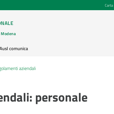
Carta 
ONALE
di Modena
’Ausl comunica
olamenti aziendali
ndali: personale