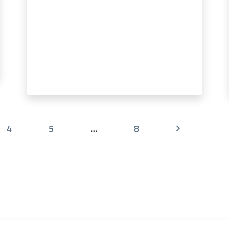
4
5
…
8