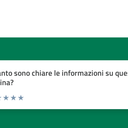
nto sono chiare le informazioni su que
ina?
a 1 a 5 stelle
 1 stelle su 5
luta 2 stelle su 5
Valuta 3 stelle su 5
Valuta 4 stelle su 5
Valuta 5 stelle su 5