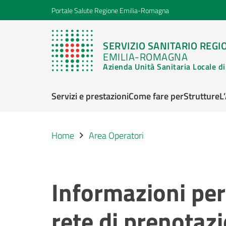
Portale Salute Regione Emilia-Romagna
SERVIZIO SANITARIO REGI
EMILIA-ROMAGNA
Azienda Unità Sanitaria Locale 
Servizi e prestazioni
Come fare per
Strutture
L
Home
Area Operatori
Informazioni per 
rete di prenotaz