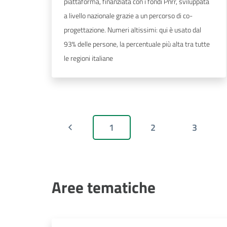
piattaforma, finanziata con i fondi Pnrr, sviluppata
a livello nazionale grazie a un percorso di co-
progettazione. Numeri altissimi: qui è usato dal
93% delle persone, la percentuale più alta tra tutte
le regioni italiane
1
2
3
Aree tematiche