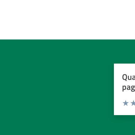
Qua
pag
Valuta d
Valuta
Va