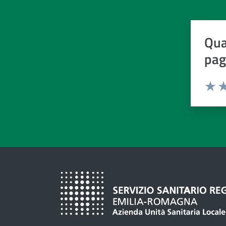
Qua
pag
Valuta d
Valuta
Va