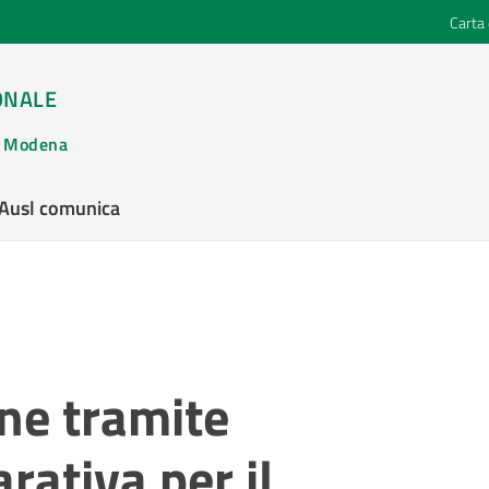
Carta 
ONALE
di Modena
’Ausl comunica
one tramite
ativa per il