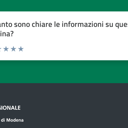
nto sono chiare le informazioni su que
ina?
a 1 a 5 stelle
 1 stelle su 5
luta 2 stelle su 5
Valuta 3 stelle su 5
Valuta 4 stelle su 5
Valuta 5 stelle su 5