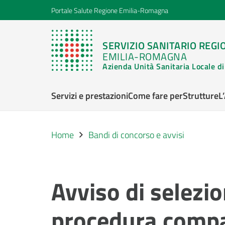
Portale Salute Regione Emilia-Romagna
SERVIZIO SANITARIO REGI
EMILIA-ROMAGNA
Azienda Unità Sanitaria Locale 
Servizi e prestazioni
Come fare per
Strutture
L
Home
Bandi di concorso e avvisi
Avviso di selezi
procedura compar