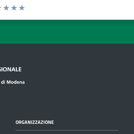
a 1 a 5 stelle
 1 stelle su 5
luta 2 stelle su 5
Valuta 3 stelle su 5
Valuta 4 stelle su 5
Valuta 5 stelle su 5
ORGANIZZAZIONE