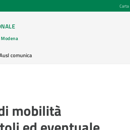
Carta 
ONALE
di Modena
’Ausl comunica
di mobilità
itoli ed eventuale