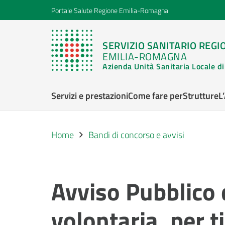
Portale Salute Regione Emilia-Romagna
SERVIZIO SANITARIO REGI
EMILIA-ROMAGNA
Azienda Unità Sanitaria Locale 
Servizi e prestazioni
Come fare per
Strutture
L
Home
Bandi di concorso e avvisi
Avviso Pubblico 
volontaria, per t