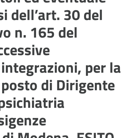
i dell’art. 30 del
vo n. 165 del
ccessive
integrazioni, per la
 posto di Dirigente
sichiatria
esigenze
L di Modena. ESITO