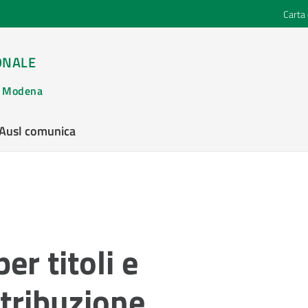
Carta 
ONALE
di Modena
’Ausl comunica
er titoli e
ttribuzione