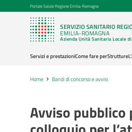
Portale Salute Regione Emilia-Romagna
SERVIZIO SANITARIO REGI
EMILIA-ROMAGNA
Azienda Unità Sanitaria Locale 
Servizi e prestazioni
Come fare per
Strutture
L
Home
Bandi di concorso e avvisi
Avviso pubblico p
colloquio per l’a