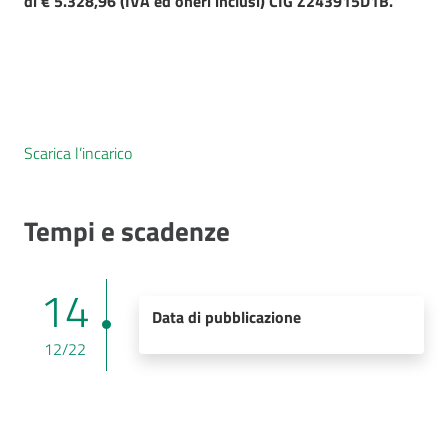
di € 5.328,96 (IVA ed oneri inclusi) CIG Z243915D1B.
Scarica l’incarico
Tempi e scadenze
14
Data di pubblicazione
12/22