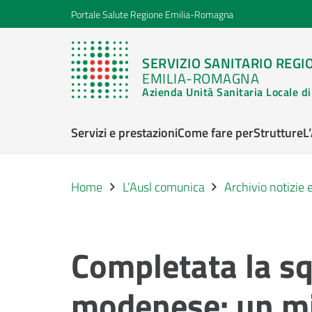
Portale Salute Regione Emilia-Romagna
SERVIZIO SANITARIO REGI
EMILIA-ROMAGNA
Azienda Unità Sanitaria Locale 
Servizi e prestazioni
Come fare per
Strutture
L
Home
L’Ausl comunica
Archivio notizie
Completata la sq
modenese: un mi