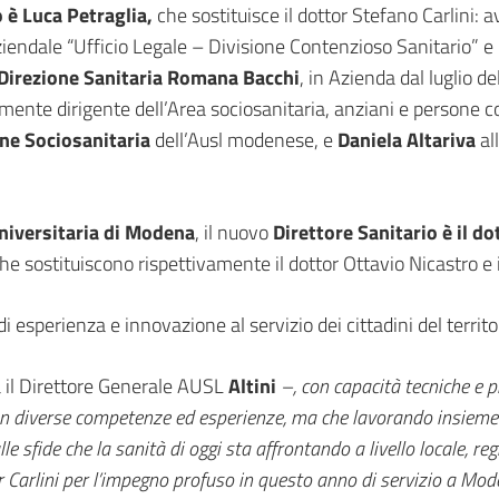
 è Luca Petraglia,
che sostituisce il dottor Stefano Carlini: 
eraziendale “Ufficio Legale – Divisione Contenzioso Sanitario”
Direzione Sanitaria Romana Bacchi
, in Azienda dal luglio 
lmente dirigente dell’Area sociosanitaria, anziani e persone 
one Sociosanitaria
dell’Ausl modenese, e
Daniela Altariva
all
niversitaria di Modena
, il nuovo
Direttore Sanitario è il d
he sostituiscono rispettivamente il dottor Ottavio Nicastro e i
di esperienza e innovazione al servizio dei cittadini del terri
a il Direttore Generale AUSL
Altini
–, con capacità tecniche e 
diverse competenze ed esperienze, ma che lavorando insieme po
 sfide che la sanità di oggi sta affrontando a livello locale, reg
r Carlini per l’impegno profuso in questo anno di servizio a Moden