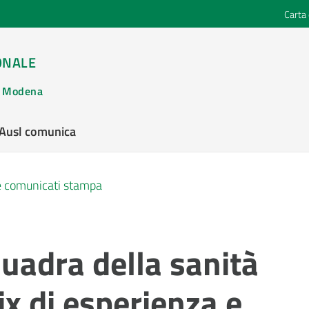
Carta 
ONALE
di Modena
’Ausl comunica
 e comunicati stampa
uadra della sanità
x di esperienza e