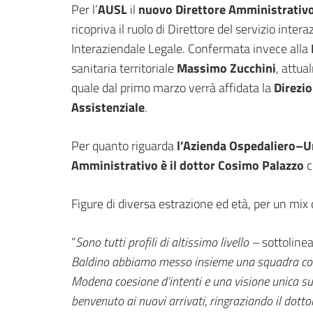
Per l’
AUSL
il
nuovo Direttore Amministrativo
ricopriva il ruolo di Direttore del servizio int
Interaziendale Legale. Confermata invece alla
sanitaria territoriale
Massimo Zucchini
, attua
quale dal primo marzo verrà affidata la
Direzi
Assistenziale
.
Per quanto riguarda
l’Azienda Ospedaliero–U
Amministrativo è il dottor Cosimo Palazzo
c
Figure di diversa estrazione ed età, per un mix 
“
Sono tutti profili di altissimo livello –
sottoline
Baldino abbiamo messo insieme una squadra con 
Modena coesione d’intenti e una visione unica sulle
benvenuto ai nuovi arrivati, ringraziando il dotto