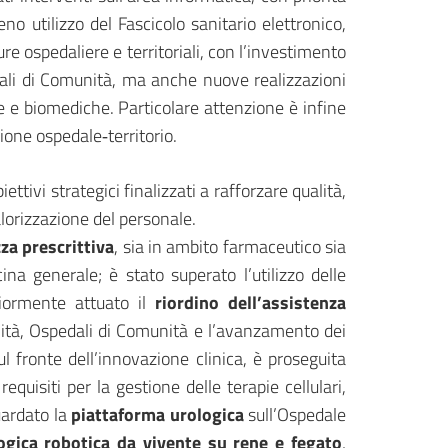
ieno utilizzo del Fascicolo sanitario elettronico,
 ospedaliere e territoriali, con l’investimento
edali di Comunità, ma anche nuove realizzazioni
he e biomediche. Particolare attenzione è infine
zione ospedale‑territorio.
tivi strategici finalizzati a rafforzare qualità,
lorizzazione del personale.
za prescrittiva
, sia in ambito farmaceutico sia
na generale; è stato superato l’utilizzo delle
riormente attuato il
riordino dell’assistenza
nità, Ospedali di Comunità e l’avanzamento dei
ul fronte dell’innovazione clinica, è proseguita
 requisiti per la gestione delle terapie cellulari,
uardato la
piattaforma urologica
sull’Ospedale
logica robotica da vivente su rene e fegato
,