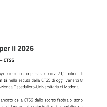
per il 2026
 – CTSS
ogno residuo complessivo, pari a 21,2 milioni di
mità
nella seduta della CTSS di oggi, venerdì 8
Azienda Ospedaliero‑Universitaria di Modena.
mandato della CTSS dello scorso febbraio: sono
oli di lavoro sulle principali reti ospedaliere e