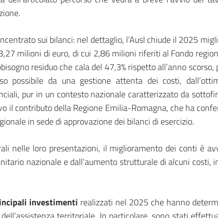
azione.
concentrato sui bilanci: nel dettaglio, l’Ausl chiude il 2025 m
,27 milioni di euro, di cui 2,86 milioni riferiti al Fondo regi
bisogno residuo che cala del 47,3% rispetto all’anno scorso, pe
eso possibile da una gestione attenta dei costi, dall’ott
inciali, pur in un contesto nazionale caratterizzato da sottof
evo il contributo della Regione Emilia-Romagna, che ha confer
ionale in sede di approvazione dei bilanci di esercizio.
ali nelle loro presentazioni, il miglioramento dei conti è 
tario nazionale e dall’aumento strutturale di alcuni costi, in p
incipali investimenti
realizzati nel 2025 che hanno determ
ell’assistenza territoriale. In particolare, sono stati effettu