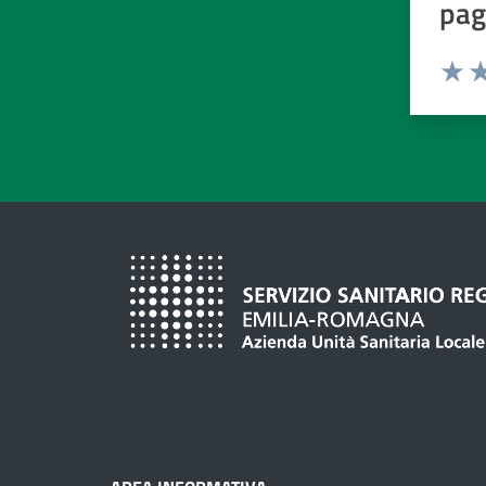
pag
Valuta d
Valuta
Va