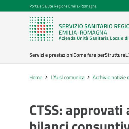
Portale Salute Regione Emilia-Romagna
SERVIZIO SANITARIO REGI
EMILIA-ROMAGNA
Azienda Unità Sanitaria Locale 
Servizi e prestazioni
Come fare per
Strutture
L
Home
L’Ausl comunica
Archivio notizie
CTSS: approvati a
bilanci consunti