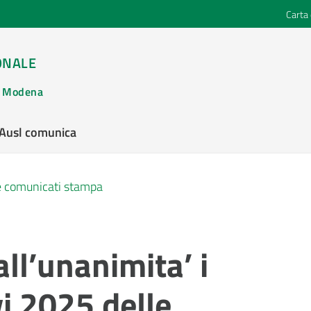
Carta 
ONALE
di Modena
’Ausl comunica
 e comunicati stampa
ll’unanimita’ i
vi 2025 delle