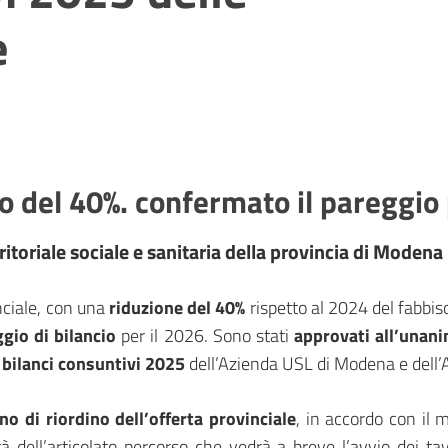
e
o del 40%. confermato il pareggio 
toriale sociale e sanitaria della provincia di Modena
nciale, con una
riduzione del 40%
rispetto al 2024 del fabbis
gio di bilancio
per il 2026. Sono stati
approvati all’unani
i
bilanci consuntivi 2025
dell’Azienda USL di Modena e dell’
no di riordino dell’offerta provinciale
, in accordo con il 
alità dell’articolato percorso che vedrà a breve l’avvio dei tav