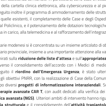
 della cartella clinica elettronica, alla cybersicurezza e al p
guito inoltre il programma di ammodernamento delle strutture
i quelle esistenti, il completamento delle Case e degli Osp
al Policlinico, e il potenziamento delle dotazioni tecnologic
esa in carico, alla telemedicina e al rafforzamento dell’integra
rie modenesi si è concentrata su un insieme articolato di obiet
tario provinciale, insieme a una importante attenzione alla va
mirati sulla
riduzione delle liste d’attesa
e sull’
appropriatez
averso il consolidamento dell’accordo con i Medici di medici
guito il
riordino dell’Emergenza Urgenza
; è stato ulte
li obiettivi PNRR, con la realizzazione di Case della Comu
ppo diversi
progetti di informatizzazione interaziendali
. S
 terapie avanzate CAR T
, con audit dedicati alla verifica dei
ca avanzata (NGS)
. Ulteriori ambiti di intervento hanno rig
ia strutturale
e il consolidamento dell’
attività trapianto