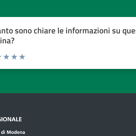
nto sono chiare le informazioni su que
ina?
a 1 a 5 stelle
 1 stelle su 5
luta 2 stelle su 5
Valuta 3 stelle su 5
Valuta 4 stelle su 5
Valuta 5 stelle su 5