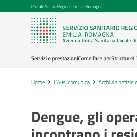
Portale Salute Regione Emilia-Romagna
SERVIZIO SANITARIO REGI
EMILIA-ROMAGNA
Azienda Unità Sanitaria Locale 
Servizi e prestazioni
Come fare per
Strutture
L
Home
L’Ausl comunica
Archivio notizie
Dengue, gli opera
incontrano i res