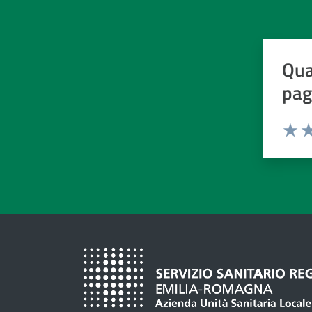
Qua
pag
Valuta d
Valuta
Va