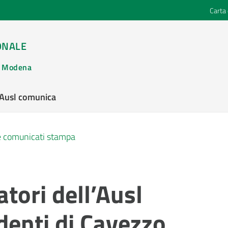
Carta 
ONALE
di Modena
’Ausl comunica
 e comunicati stampa
tori dell’Ausl
identi di Cavezzo