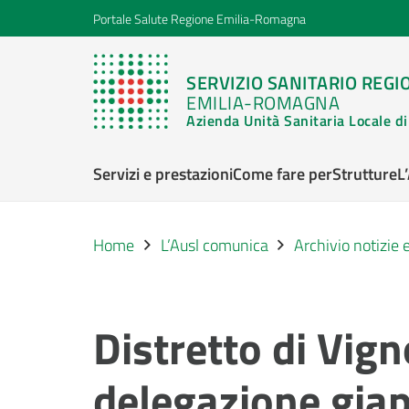
Portale Salute Regione Emilia-Romagna
SERVIZIO SANITARIO REGI
EMILIA-ROMAGNA
Azienda Unità Sanitaria Locale 
Servizi e prestazioni
Come fare per
Strutture
L
Home
L’Ausl comunica
Archivio notizie
Distretto di Vign
delegazione gia