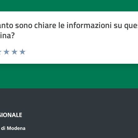
nto sono chiare le informazioni su que
ina?
a 1 a 5 stelle
 1 stelle su 5
luta 2 stelle su 5
Valuta 3 stelle su 5
Valuta 4 stelle su 5
Valuta 5 stelle su 5