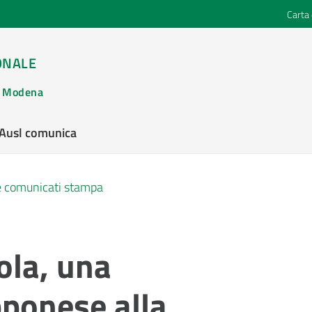
Carta 
ONALE
di Modena
’Ausl comunica
 e comunicati stampa
ola, una
pponese alla