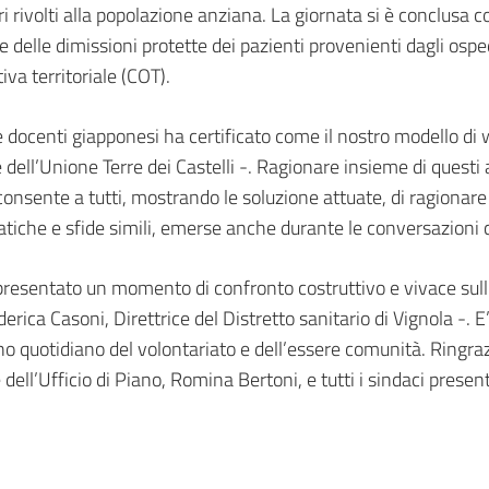
ri rivolti alla popolazione anziana. La giornata si è conclusa c
 delle dimissioni protette dei pazienti provenienti dagli ospe
va territoriale (COT).
le docenti giapponesi ha certificato come il nostro modello di 
dell’Unione Terre dei Castelli -. Ragionare insieme di questi 
onsente a tutti, mostrando le soluzione attuate, di ragionare sul
tiche e sfide simili, emerse anche durante le conversazioni 
resentato un momento di confronto costruttivo e vivace sull’o
derica Casoni, Direttrice del Distretto sanitario di Vignola -.
egno quotidiano del volontariato e dell’essere comunità. Ringra
ell’Ufficio di Piano, Romina Bertoni, e tutti i sindaci presenti