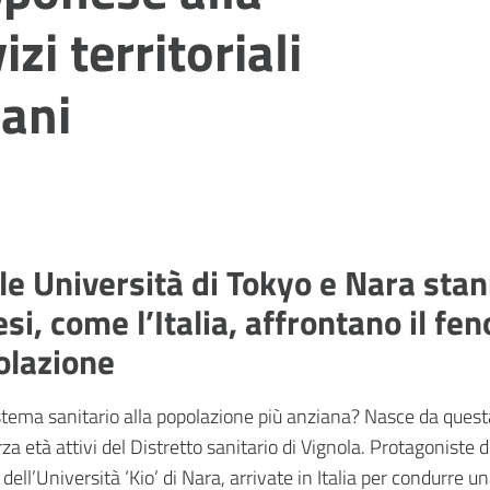
zi territoriali
iani
lle Università di Tokyo e Nara st
si, come l’Italia, affrontano il f
olazione
sistema sanitario alla popolazione più anziana? Nasce da ques
terza età attivi del Distretto sanitario di Vignola. Protagonist
ell’Università ‘Kio’ di Nara, arrivate in Italia per condurre u