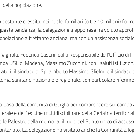
 della popolazione.
n costante crescita, dei nuclei familiari (oltre 10 milioni) for
uesta tendenza, la delegazione giapponese ha voluto approfondir
opolazione altrettanto anziana, ma con un’assistenza sociale 
di Vignola, Federica Casoni, dalla Responsabile dell’Ufficio di 
ienda USL di Modena, Massimo Zucchini, con i saluti istituziona
atori, il sindaco di Spilamberto Massimo Glielmi e il sindaco 
ma sanitario nazionale e regionale, con particolare riferimento
la Casa della comunità di Guiglia per comprendere sul campo a
erale e dell’ equipe multidisciplinare della Geriatria territor
lle Palestre della memoria, il ruolo del Punto unico di acces
 volontariato. La delegazione ha visitato anche la Comunità a