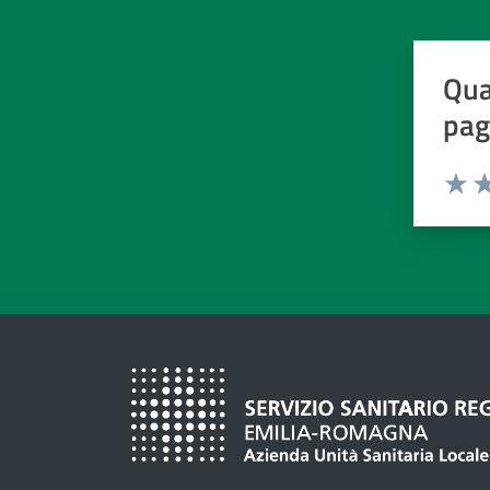
Qua
pag
Valuta d
Valuta
Va