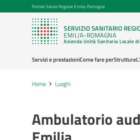
Portale Salute Regione Emilia-Romagna
SERVIZIO SANITARIO REGI
EMILIA-ROMAGNA
Azienda Unità Sanitaria Locale 
Servizi e prestazioni
Come fare per
Strutture
L
Home
Luoghi
Ambulatorio aud
Emilia