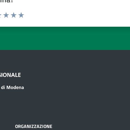
a 1 a 5 stelle
 1 stelle su 5
luta 2 stelle su 5
Valuta 3 stelle su 5
Valuta 4 stelle su 5
Valuta 5 stelle su 5
ORGANIZZAZIONE