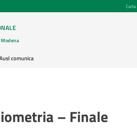
Carta 
ONALE
di Modena
’Ausl comunica
iometria – Finale