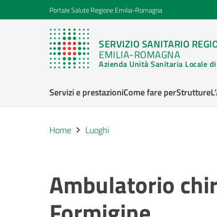
Portale Salute Regione Emilia-Romagna
SERVIZIO SANITARIO REGI
EMILIA-ROMAGNA
Azienda Unità Sanitaria Locale 
Servizi e prestazioni
Come fare per
Strutture
L
Home
Luoghi
Ambulatorio chir
Formigine