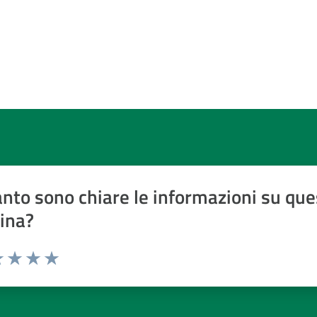
nto sono chiare le informazioni su que
ina?
a 1 a 5 stelle
 1 stelle su 5
luta 2 stelle su 5
Valuta 3 stelle su 5
Valuta 4 stelle su 5
Valuta 5 stelle su 5