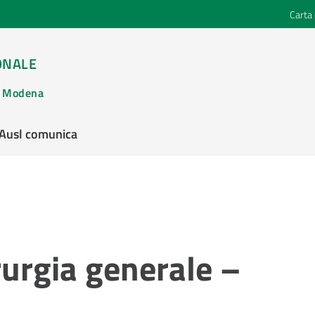
Carta 
ONALE
di Modena
’Ausl comunica
urgia generale –