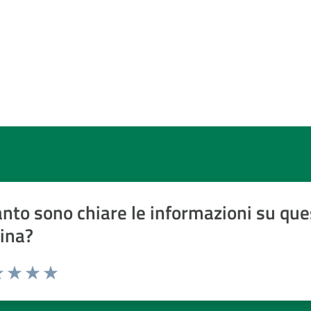
nto sono chiare le informazioni su que
ina?
a 1 a 5 stelle
 1 stelle su 5
luta 2 stelle su 5
Valuta 3 stelle su 5
Valuta 4 stelle su 5
Valuta 5 stelle su 5