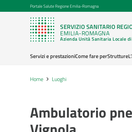
Portale Salute Regione Emilia-Romagna
SERVIZIO SANITARIO REGI
EMILIA-ROMAGNA
Azienda Unità Sanitaria Locale 
Servizi e prestazioni
Come fare per
Strutture
L
Home
Luoghi
Ambulatorio pn
Vignola