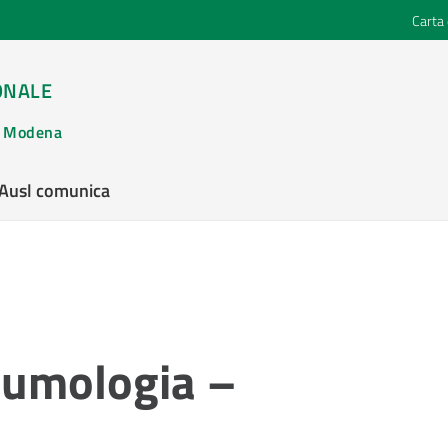
Carta 
ONALE
di Modena
’Ausl comunica
eumologia –