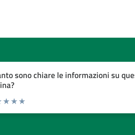
nto sono chiare le informazioni su que
ina?
a 1 a 5 stelle
 1 stelle su 5
luta 2 stelle su 5
Valuta 3 stelle su 5
Valuta 4 stelle su 5
Valuta 5 stelle su 5