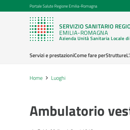
Portale Salute Regione Emilia-Romagna
SERVIZIO SANITARIO REGI
EMILIA-ROMAGNA
Azienda Unità Sanitaria Locale 
Servizi e prestazioni
Come fare per
Strutture
L
Home
Luoghi
Ambulatorio vest