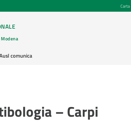
Carta 
ONALE
di Modena
’Ausl comunica
ibologia – Carpi