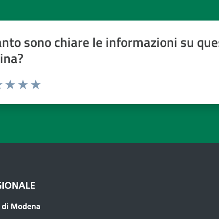
nto sono chiare le informazioni su que
ina?
a 1 a 5 stelle
 1 stelle su 5
luta 2 stelle su 5
Valuta 3 stelle su 5
Valuta 4 stelle su 5
Valuta 5 stelle su 5