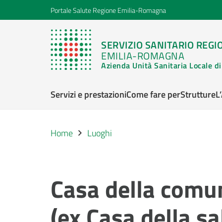
Portale Salute Regione Emilia-Romagna
SERVIZIO SANITARIO REGI
EMILIA-ROMAGNA
Azienda Unità Sanitaria Locale 
Servizi e prestazioni
Come fare per
Strutture
L
Home
Luoghi
Casa della comun
(ex Casa della s