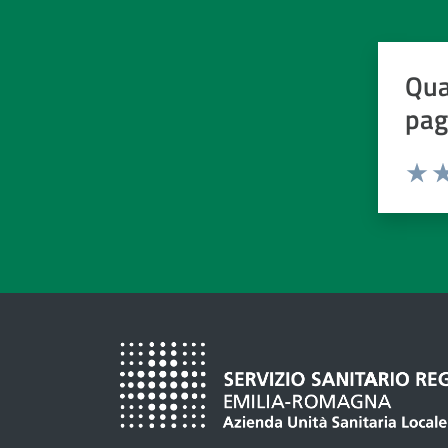
Qua
pag
Valuta d
Valuta
Va