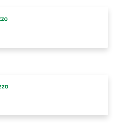
zzo
zzo