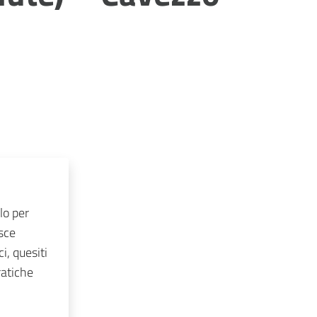
lo per
isce
i, quesiti
ratiche