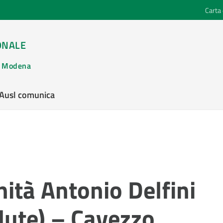
Carta 
ONALE
di Modena
’Ausl comunica
ità Antonio Delfini
alute) – Cavezzo