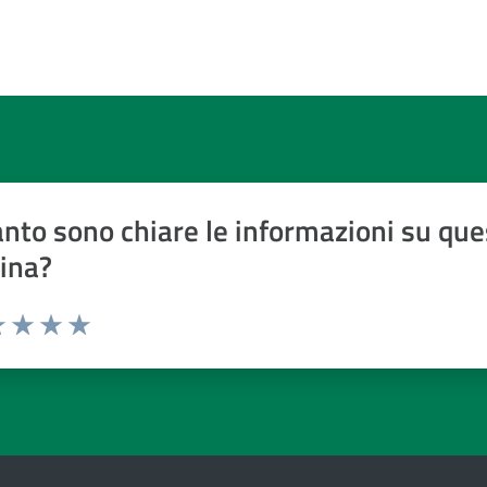
nto sono chiare le informazioni su que
ina?
a 1 a 5 stelle
 1 stelle su 5
luta 2 stelle su 5
Valuta 3 stelle su 5
Valuta 4 stelle su 5
Valuta 5 stelle su 5