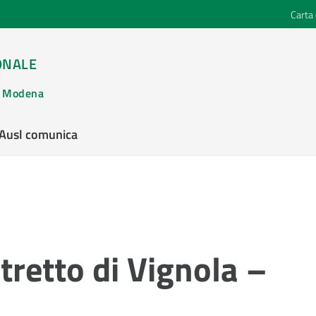
Carta 
ONALE
di Modena
’Ausl comunica
tretto di Vignola –