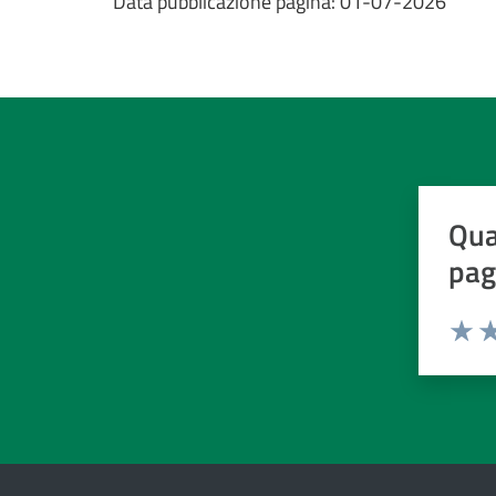
Data pubblicazione pagina:
01-07-2026
Qua
pag
Valuta d
Valuta
Va