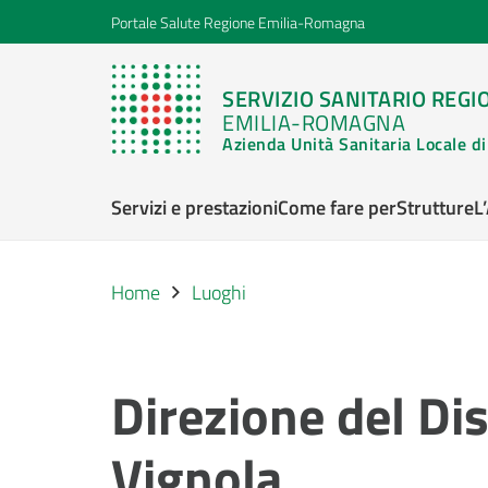
Portale Salute Regione Emilia-Romagna
SERVIZIO SANITARIO REGI
EMILIA-ROMAGNA
Azienda Unità Sanitaria Locale 
Servizi e prestazioni
Come fare per
Strutture
L
Home
Luoghi
Direzione del Dis
Vignola