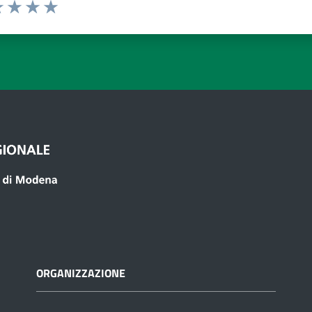
a 1 a 5 stelle
 1 stelle su 5
luta 2 stelle su 5
Valuta 3 stelle su 5
Valuta 4 stelle su 5
Valuta 5 stelle su 5
ORGANIZZAZIONE