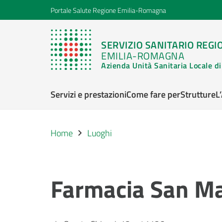
Portale Salute Regione Emilia-Romagna
SERVIZIO SANITARIO REGI
EMILIA-ROMAGNA
Azienda Unità Sanitaria Locale 
Servizi e prestazioni
Come fare per
Strutture
L
Home
Luoghi
Farmacia San M