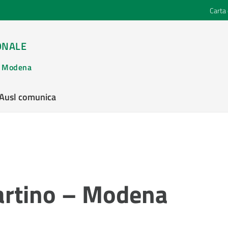
Carta 
ONALE
di Modena
’Ausl comunica
artino – Modena