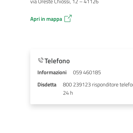
via Oreste Chiossi, 12 – 41126
Apri in mappa
Telefono
Informazioni
059 460185
Disdetta
800 239123 risponditore telefo
24 h