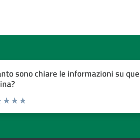
nto sono chiare le informazioni su que
ina?
a 1 a 5 stelle
 1 stelle su 5
luta 2 stelle su 5
Valuta 3 stelle su 5
Valuta 4 stelle su 5
Valuta 5 stelle su 5