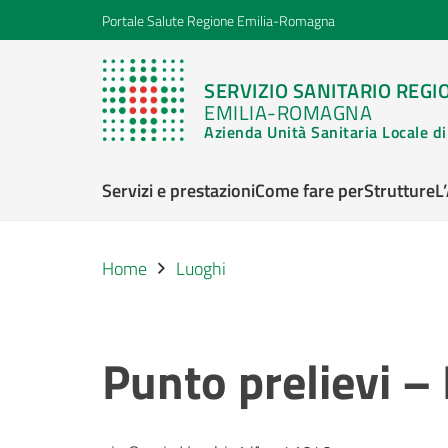
Portale Salute Regione Emilia-Romagna
SERVIZIO SANITARIO REGI
EMILIA-ROMAGNA
Azienda Unità Sanitaria Locale 
Servizi e prestazioni
Come fare per
Strutture
L
Home
Luoghi
Punto prelievi –