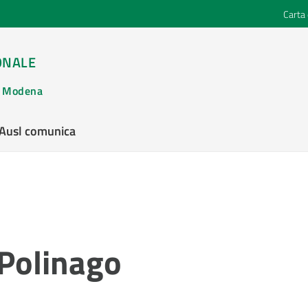
Carta 
ONALE
di Modena
’Ausl comunica
 Polinago