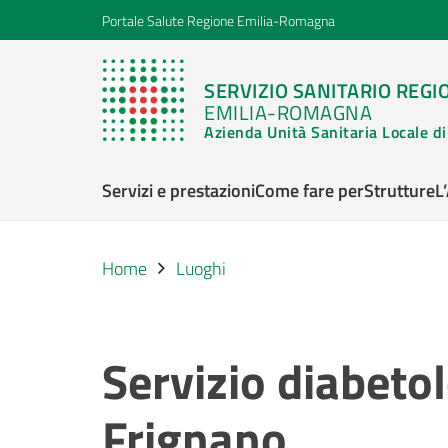
Portale Salute Regione Emilia-Romagna
SERVIZIO SANITARIO REGI
EMILIA-ROMAGNA
Azienda Unità Sanitaria Locale 
Servizi e prestazioni
Come fare per
Strutture
L
Home
Luoghi
Servizio diabeto
Frignano