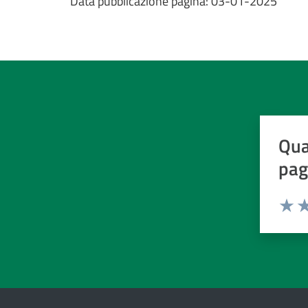
Data pubblicazione pagina:
03-01-2025
Qua
pag
Valuta d
Valuta
Va