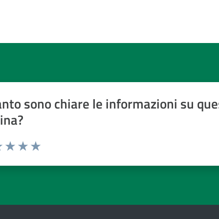
nto sono chiare le informazioni su que
ina?
a 1 a 5 stelle
 1 stelle su 5
luta 2 stelle su 5
Valuta 3 stelle su 5
Valuta 4 stelle su 5
Valuta 5 stelle su 5