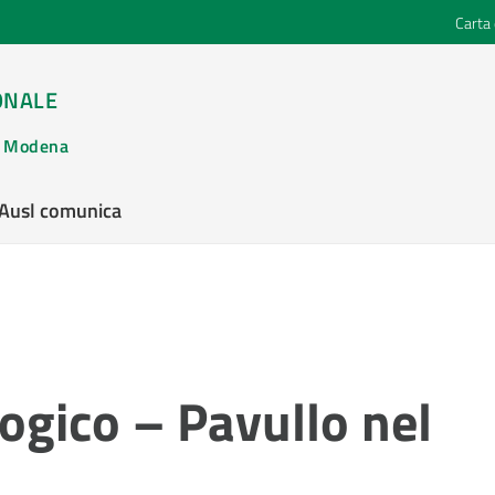
Carta 
ONALE
di Modena
’Ausl comunica
logico – Pavullo nel