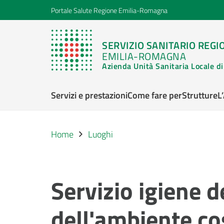
Portale Salute Regione Emilia-Romagna
SERVIZIO SANITARIO REGI
EMILIA-ROMAGNA
Azienda Unità Sanitaria Locale 
Servizi e prestazioni
Come fare per
Strutture
L
Home
Luoghi
Servizio igiene de
dell'ambiente co