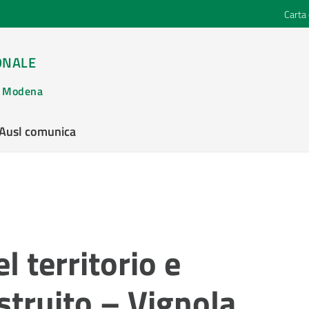
Carta 
ONALE
di Modena
’Ausl comunica
l territorio e
struito – Vignola