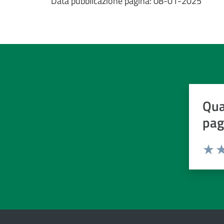
Data pubblicazione pagina:
08-01-2025
Qua
pag
Valuta d
Valuta
Va