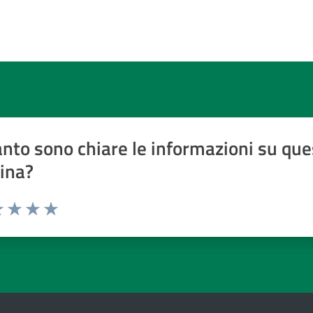
nto sono chiare le informazioni su que
ina?
a 1 a 5 stelle
 1 stelle su 5
luta 2 stelle su 5
Valuta 3 stelle su 5
Valuta 4 stelle su 5
Valuta 5 stelle su 5