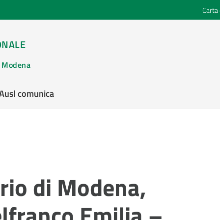
Carta 
ONALE
di Modena
’Ausl comunica
ario di Modena,
lfranco Emilia –