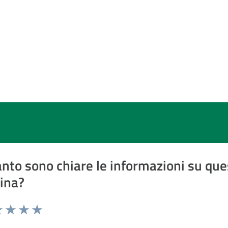
nto sono chiare le informazioni su que
ina?
a 1 a 5 stelle
 1 stelle su 5
luta 2 stelle su 5
Valuta 3 stelle su 5
Valuta 4 stelle su 5
Valuta 5 stelle su 5