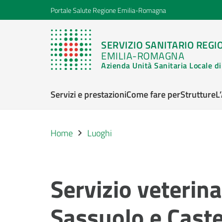
Portale Salute Regione Emilia-Romagna
SERVIZIO SANITARIO REGI
EMILIA-ROMAGNA
Azienda Unità Sanitaria Locale 
Servizi e prestazioni
Come fare per
Strutture
L
Home
Luoghi
Servizio veterin
Sassuolo e Caste