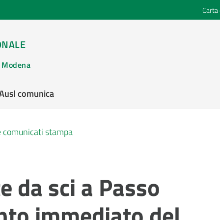
Carta 
ONALE
di Modena
’Ausl comunica
 e comunicati stampa
te da sci a Passo
ento immediato del