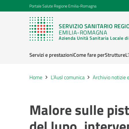
Portale Salute Regione Emilia-Romagna
SERVIZIO SANITARIO REGI
EMILIA-ROMAGNA
Azienda Unità Sanitaria Locale 
Servizi e prestazioni
Come fare per
Strutture
L
Home
L’Ausl comunica
Archivio notizie
Malore sulle pis
del lupo, interv