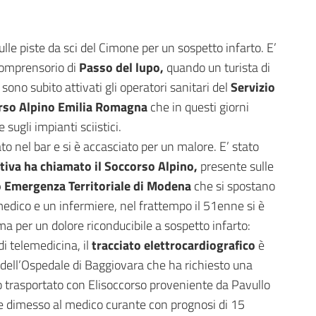
le piste da sci del Cimone per un sospetto infarto. E’
comprensorio di
Passo del lupo,
quando un turista di
 sono subito attivati gli operatori sanitari del
Servizio
rso Alpino Emilia Romagna
che in questi giorni
ugli impianti sciistici.
ato nel bar e si è accasciato per un malore. E’ stato
tiva ha chiamato il Soccorso Alpino,
presente sulle
o Emergenza Territoriale di Modena
che si spostano
edico e un infermiere, nel frattempo il 51enne si è
ma per un dolore riconducibile a sospetto infarto:
i telemedicina, il
tracciato elettrocardiografico
è
dell’Ospedale di Baggiovara che ha richiesto una
ato trasportato con Elisoccorso proveniente da Pavullo
o e dimesso al medico curante con prognosi di 15