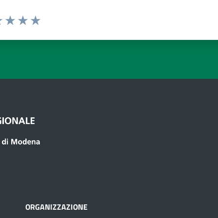
a 1 a 5 stelle
 1 stelle su 5
luta 2 stelle su 5
Valuta 3 stelle su 5
Valuta 4 stelle su 5
Valuta 5 stelle su 5
ORGANIZZAZIONE