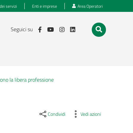
dei servizi
Enti e imprese
Area Operatori
Seguici su
ono la libera professione
Condividi
Vedi azioni