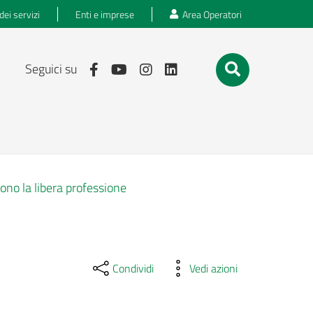
dei servizi
Enti e imprese
Area Operatori
Seguici su
ono la libera professione
Condividi
Vedi azioni