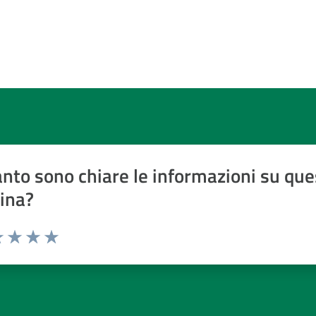
nto sono chiare le informazioni su que
ina?
a 1 a 5 stelle
 1 stelle su 5
luta 2 stelle su 5
Valuta 3 stelle su 5
Valuta 4 stelle su 5
Valuta 5 stelle su 5