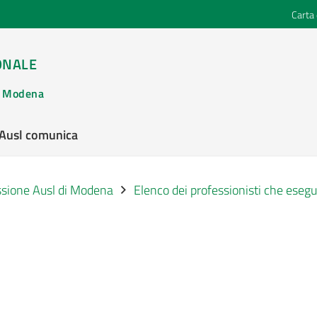
Carta 
ONALE
di Modena
’Ausl comunica
ssione Ausl di Modena
Elenco dei professionisti che esegu
o