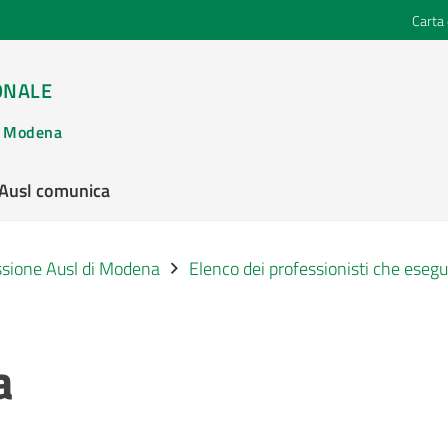
Carta 
ONALE
di Modena
’Ausl comunica
ssione Ausl di Modena
Elenco dei professionisti che esegu
a