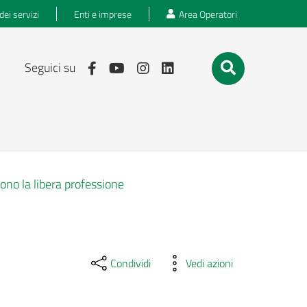
dei servizi
Enti e imprese
Area Operatori
Seguici su
ono la libera professione
Condividi
Vedi azioni