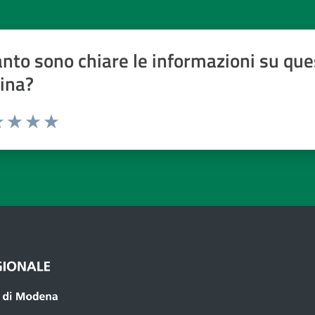
nto sono chiare le informazioni su que
ina?
a 1 a 5 stelle
 1 stelle su 5
luta 2 stelle su 5
Valuta 3 stelle su 5
Valuta 4 stelle su 5
Valuta 5 stelle su 5