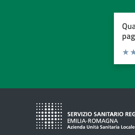
Qua
pag
Valuta d
Valuta
Va