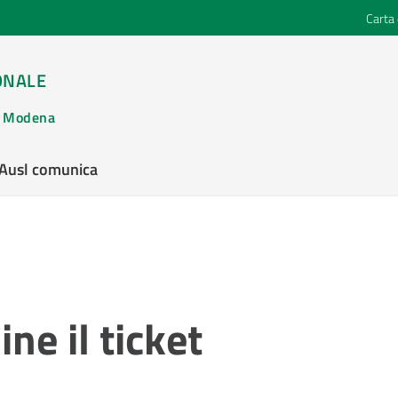
Carta 
ONALE
di Modena
’Ausl comunica
ne il ticket