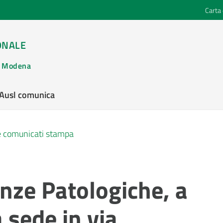
Carta 
ONALE
di Modena
’Ausl comunica
 e comunicati stampa
nze Patologiche, a
 sede in via