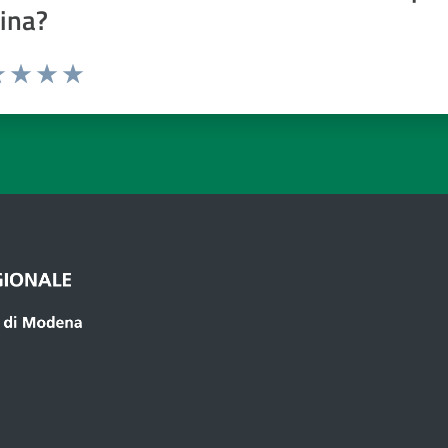
ina?
a 1 a 5 stelle
 1 stelle su 5
luta 2 stelle su 5
Valuta 3 stelle su 5
Valuta 4 stelle su 5
Valuta 5 stelle su 5