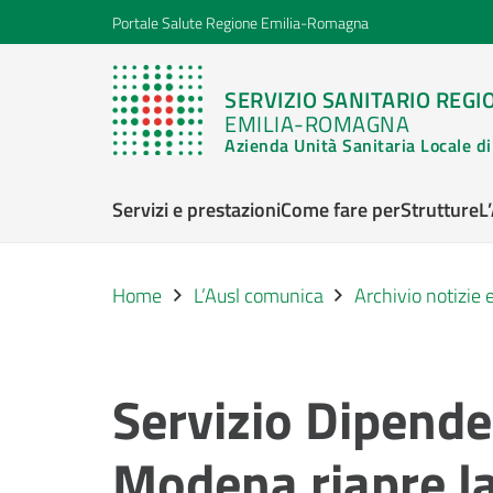
Portale Salute Regione Emilia-Romagna
SERVIZIO SANITARIO REGI
EMILIA-ROMAGNA
Azienda Unità Sanitaria Locale 
Servizi e prestazioni
Come fare per
Strutture
L
Home
L’Ausl comunica
Archivio notizie
Servizio Dipende
Modena riapre la