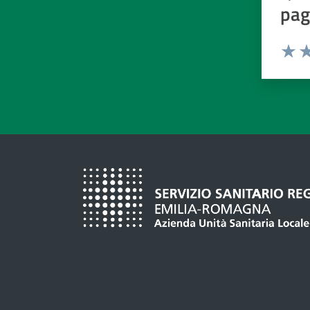
pag
Valuta d
Valuta
Va