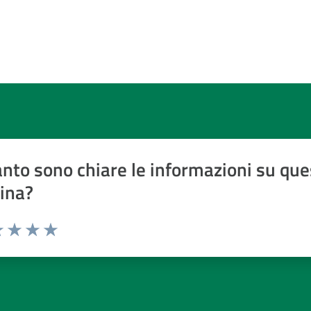
nto sono chiare le informazioni su que
ina?
a 1 a 5 stelle
 1 stelle su 5
luta 2 stelle su 5
Valuta 3 stelle su 5
Valuta 4 stelle su 5
Valuta 5 stelle su 5