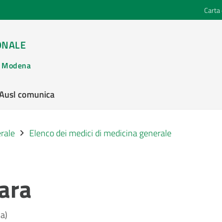
Carta 
ONALE
di Modena
’Ausl comunica
rale
Elenco dei medici di medicina generale
ara
a)