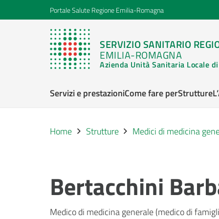
Portale Salute Regione Emilia-Romagna
SERVIZIO SANITARIO REGI
EMILIA-ROMAGNA
Azienda Unità Sanitaria Locale 
Servizi e prestazioni
Come fare per
Strutture
L
Home
Strutture
Medici di medicina gene
Bertacchini Barb
Medico di medicina generale (medico di famigli