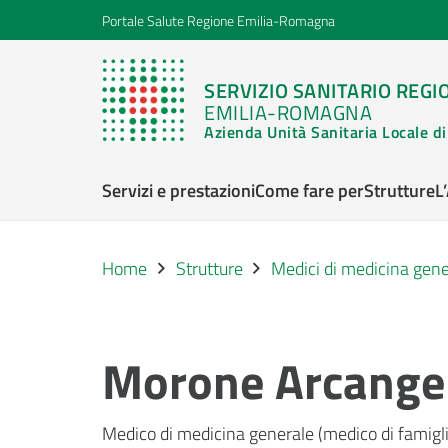
Portale Salute Regione Emilia-Romagna
SERVIZIO SANITARIO REGI
EMILIA-ROMAGNA
Azienda Unità Sanitaria Locale 
Servizi e prestazioni
Come fare per
Strutture
L
Home
Strutture
Medici di medicina gene
Morone Arcange
Medico di medicina generale (medico di famigli