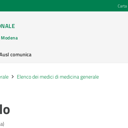
Carta 
ONALE
di Modena
’Ausl comunica
rale
Elenco dei medici di medicina generale
lo
a)