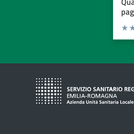
Qua
pag
Valuta d
Valuta
Va