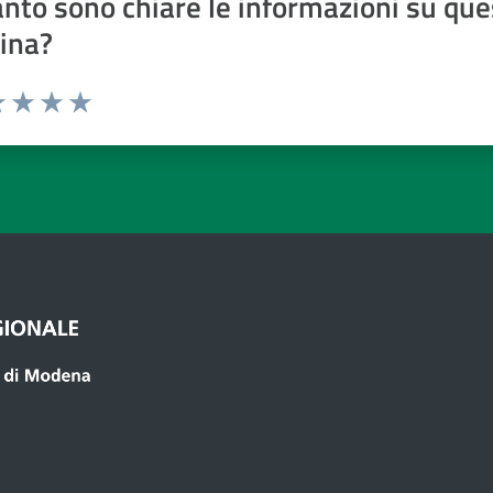
nto sono chiare le informazioni su que
ina?
a 1 a 5 stelle
 1 stelle su 5
luta 2 stelle su 5
Valuta 3 stelle su 5
Valuta 4 stelle su 5
Valuta 5 stelle su 5