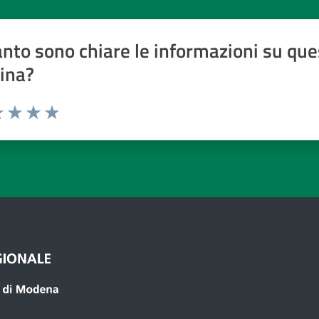
nto sono chiare le informazioni su que
ina?
a 1 a 5 stelle
 1 stelle su 5
luta 2 stelle su 5
Valuta 3 stelle su 5
Valuta 4 stelle su 5
Valuta 5 stelle su 5