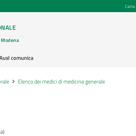
Carta 
ONALE
di Modena
’Ausl comunica
rale
Elenco dei medici di medicina generale
a)