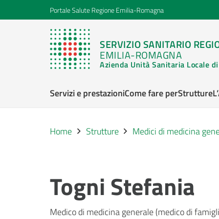
Portale Salute Regione Emilia-Romagna
SERVIZIO SANITARIO REGI
EMILIA-ROMAGNA
Azienda Unità Sanitaria Locale 
Servizi e prestazioni
Come fare per
Strutture
L
Home
Strutture
Medici di medicina gene
Togni Stefania
Medico di medicina generale (medico di famigli