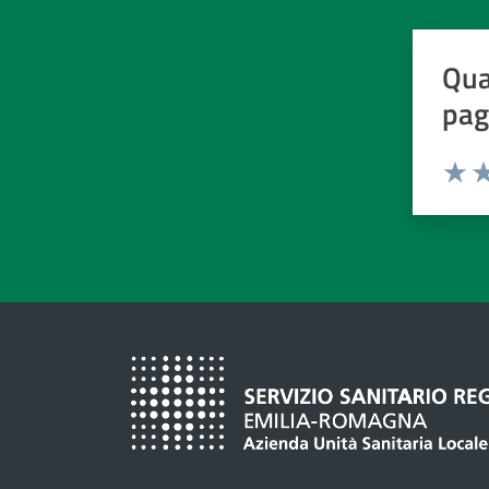
Qua
pag
Valuta d
Valuta
Va