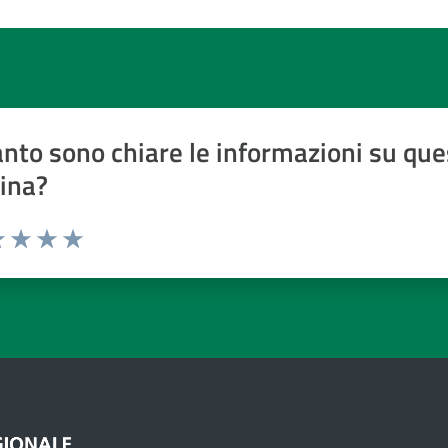
nto sono chiare le informazioni su que
ina?
a 1 a 5 stelle
 1 stelle su 5
luta 2 stelle su 5
Valuta 3 stelle su 5
Valuta 4 stelle su 5
Valuta 5 stelle su 5