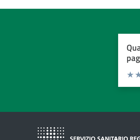
Qua
pag
Valuta d
Valuta
Va