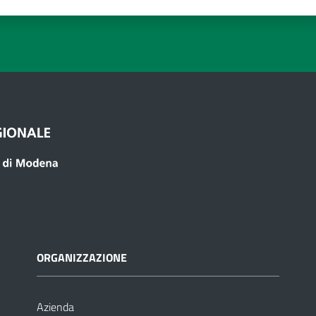
 1 stelle su 5
luta 2 stelle su 5
Valuta 3 stelle su 5
Valuta 4 stelle su 5
Valuta 5 stelle su 5
ORGANIZZAZIONE
Azienda