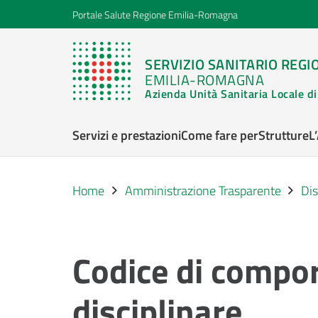
Portale Salute Regione Emilia-Romagna
SERVIZIO SANITARIO REGI
EMILIA-ROMAGNA
Azienda Unità Sanitaria Locale 
Servizi e prestazioni
Come fare per
Strutture
L
Home
Amministrazione Trasparente
Dis
Codice di compo
disciplinare