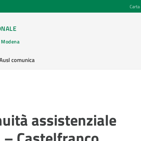
Carta 
ONALE
di Modena
’Ausl comunica
nuità assistenziale
 – Castelfranco