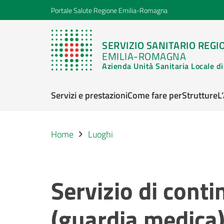
Portale Salute Regione Emilia-Romagna
SERVIZIO SANITARIO REGI
EMILIA-ROMAGNA
Azienda Unità Sanitaria Locale 
Servizi e prestazioni
Come fare per
Strutture
L
Home
Luoghi
Servizio di conti
(guardia medica)