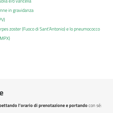
olia e/o varicella
onne in gravidanza
PV)
Herpes zoster (Fuoco di Sant’Antonio) e lo pneumococco
 (MPX)
ne
pettando l’orario di prenotazione e portando
con sé: