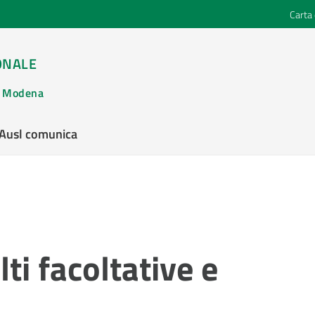
Carta 
ONALE
di Modena
’Ausl comunica
ti facoltative e