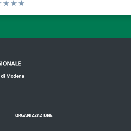
a 1 a 5 stelle
 1 stelle su 5
luta 2 stelle su 5
Valuta 3 stelle su 5
Valuta 4 stelle su 5
Valuta 5 stelle su 5
ORGANIZZAZIONE